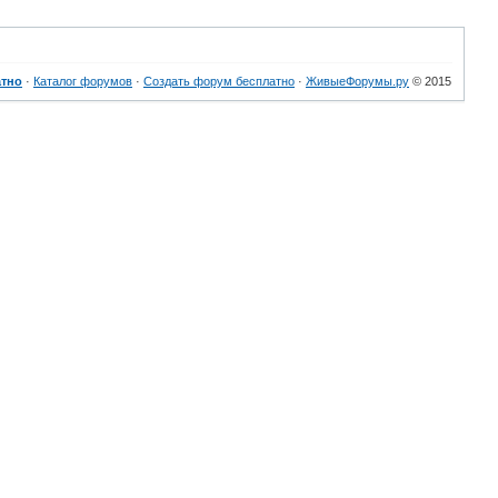
атно
·
Каталог форумов
·
Создать форум бесплатно
·
ЖивыеФорумы.ру
© 2015