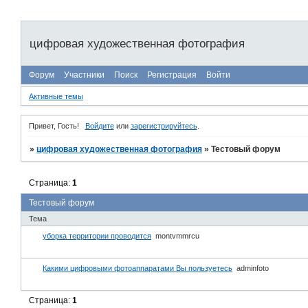
цифровая художественная фотография
Форум
Участники
Поиск
Регистрация
Войти
Активные темы
Привет, Гость!
Войдите
или
зарегистрируйтесь
.
»
цифровая художественная фотография
»
Тестовый форум
Страница:
1
Тестовый форум
Тема
уборка территории проводится
montvmmrcu
Какими цифровыми фотоаппаратами Вы пользуетесь
adminfoto
Страница:
1