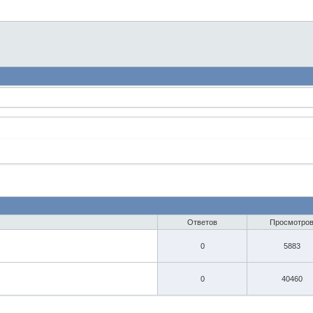
Ответов
Просмотро
0
5883
0
40460