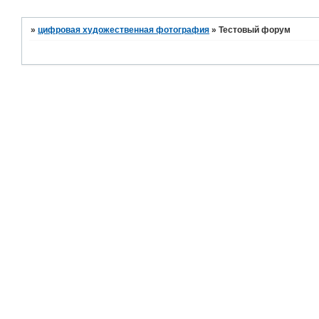
»
цифровая художественная фотография
»
Тестовый форум